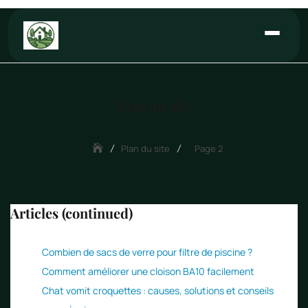
Aller
au
contenu
Plan du site
Plan du site
Page 2
Articles (continued)
Combien de sacs de verre pour filtre de piscine ?
Comment améliorer une cloison BA10 facilement
Chat vomit croquettes : causes, solutions et conseils