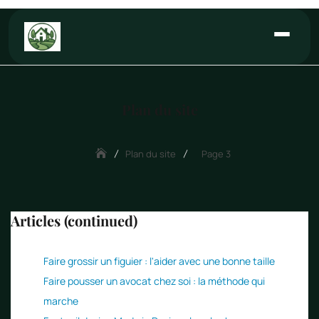
Aller
au
contenu
Plan du site
Plan du site
Page 3
Articles (continued)
Faire grossir un figuier : l'aider avec une bonne taille
Faire pousser un avocat chez soi : la méthode qui
marche