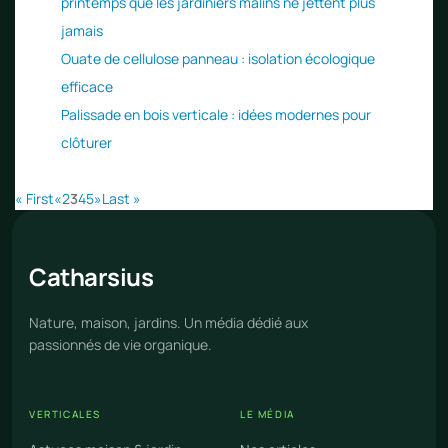
printemps que les jardiniers malins ne jettent plus
jamais
Ouate de cellulose panneau : isolation écologique
efficace
Palissade en bois verticale : idées modernes pour
clôturer
« First
«
2
3
4
5
»
Last »
Cathar
sius
Nature, maison, jardins. Un média dédié aux
passionnés de vie organique.
VERTICALES
LE MÉDIA