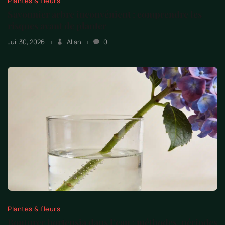
Plantes & fleurs
Savonnier arbre inconvénient : comprendre les
risques avant de planter
Juil 30, 2026
Allan
0
Plantes & fleurs
Bouturer hortensia dans l’eau : méthodes, périodes