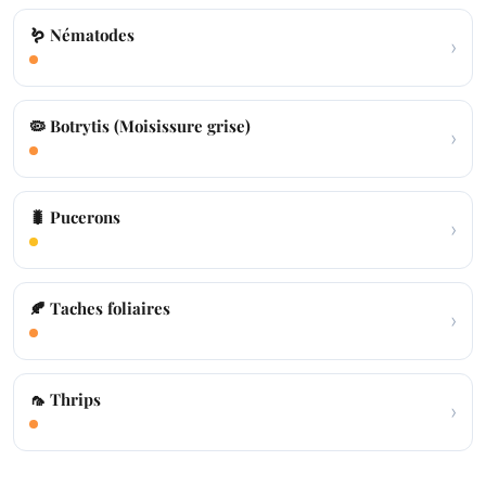
🪱 Nématodes
›
🦠 Botrytis (Moisissure grise)
›
🐛 Pucerons
›
🍂 Taches foliaires
›
🦟 Thrips
›