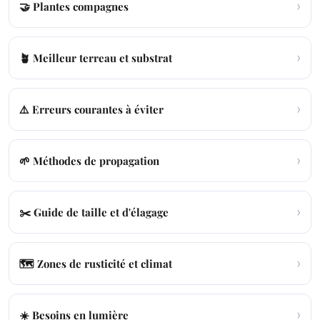
›
🤝 Plantes compagnes
›
🪴 Meilleur terreau et substrat
›
⚠️ Erreurs courantes à éviter
›
🌱 Méthodes de propagation
›
✂️ Guide de taille et d'élagage
›
🗺️ Zones de rusticité et climat
›
☀️ Besoins en lumière