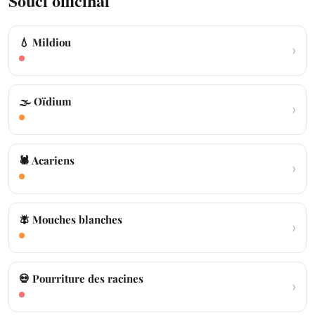
Souci officinal
💧 Mildiou
›
🌫️ Oïdium
›
🕷️ Acariens
›
🪰 Mouches blanches
›
💀 Pourriture des racines
›