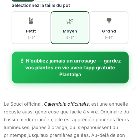
Sélectionnez la taille du pot
🪴
🌿
🌳
Petit
Moyen
Grand
3-5"
6-8"
9-14"
💧 N'oubliez jamais un arrosage — gardez
vos plantes en vie avec l'app gratuite
Plantalya
Le Souci officinal,
Calendula officinalis
, est une annuelle
robuste aussi généreuse que facile à vivre. Originaire du
bassin méditerranéen, elle est appréciée pour ses fleurs
lumineuses, jaunes à orange, qui s'épanouissent du
printemps jusqu'aux premières gelées. Au-delà de son