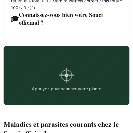
return this.total > 0 ? Math.round(this.correct / this.total *
100) : 0 } }">
Connaissez-vous bien votre Souci
🎓
officinal ?
Appuyez pour scanner votre plante
Maladies et parasites courants chez le