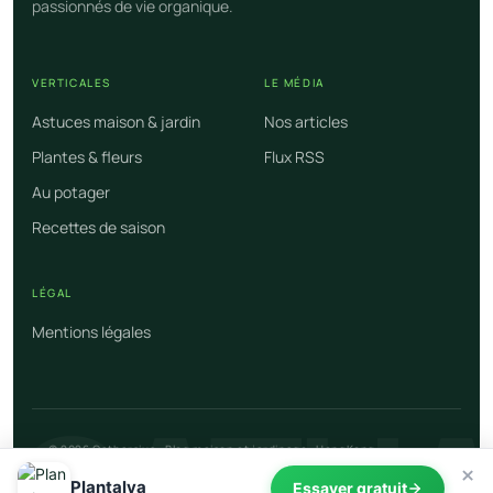
passionnés de vie organique.
VERTICALES
LE MÉDIA
Astuces maison & jardin
Nos articles
Plantes & fleurs
Flux RSS
Au potager
Recettes de saison
LÉGAL
Mentions légales
CATHA
© 2026 Catharsius : Blog maison et jardinage · HongKong
×
Plantalya
Essayer gratuit