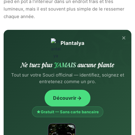
pied en pot à l'intérieur dans un endroit frais et très
lumineux, mais il est souvent plus simple de le ressemer
chaque année.
×
Plantalya
Ne tuez plus
JAMAIS
aucune plante
Tout sur votre Souci officinal — identifiez, soignez et
entretenez comme un pro.
Découvrir
Gratuit — Sans carte bancaire