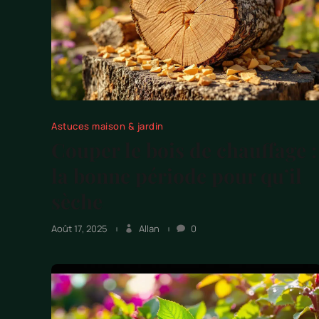
Astuces maison & jardin
Couper le bois de chauffage :
la bonne période pour qu’il
sèche
Août 17, 2025
Allan
0