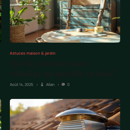
Astuces maison & jardin
Quelle peinture pour
relooker un meuble en bois ?
Août 14, 2025
Allan
0