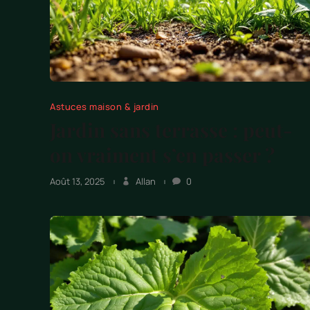
Astuces maison & jardin
Jardin sans terrasse : peut-
on vraiment s’en passer ?
Août 13, 2025
Allan
0