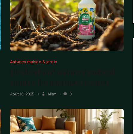
Astuces maison & jardin
Désherbant naturel radical
contre les racines tenaces
Août 18, 2025
Allan
0