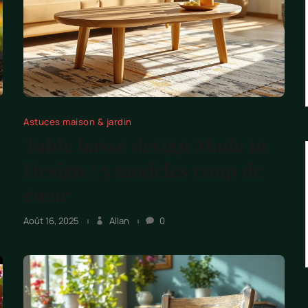
Astuces maison & jardin
Table basse design Made in
Design : 5 modèles coup de
cœur
Août 16, 2025
Allan
0