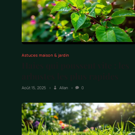
Astuces maison & jardin
Haies qui poussent vite : les
arbustes les plus rapides
Août 15, 2025
Allan
0