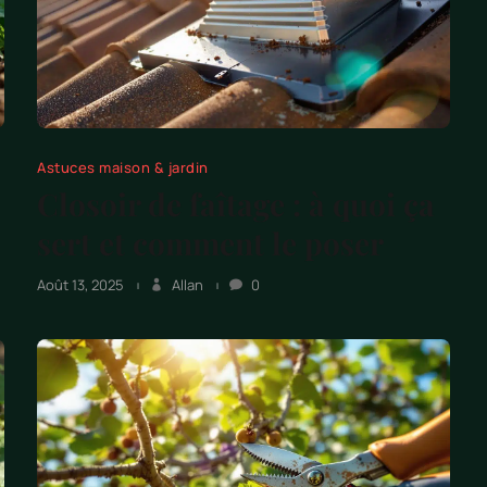
Astuces maison & jardin
Closoir de faîtage : à quoi ça
sert et comment le poser
Août 13, 2025
Allan
0