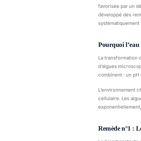
favorisée par un d
développé des remè
systématiquement a
Pourquoi l’eau d
La transformation d
d’algues microscop
combinent : un pH d
L’environnement cha
cellulaire. Les al
exponentiellement, 
Remède n°1 : Le