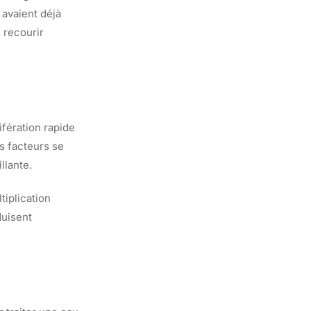
avaient déjà
 recourir
ifération rapide
s facteurs se
llante.
tiplication
duisent