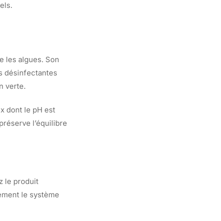
els.
re les algues. Son
és désinfectantes
n verte.
x dont le pH est
préserve l’équilibre
z le produit
tement le système