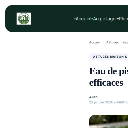
Aller
au
Accueil
Au potager
Plan
contenu
Accueil
/
Astuces maiso
ASTUCES MAISON &
Eau de pi
efficaces
Allan
22 janvier 2026 à 14h01
6