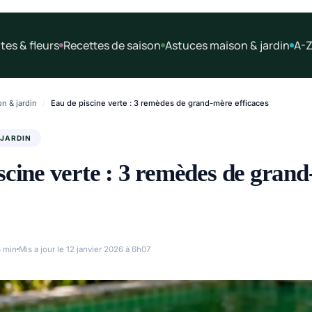
tes & fleurs
Recettes de saison
Astuces maison & jardin
A-Z
n & jardin
/
Eau de piscine verte : 3 remèdes de grand-mère efficaces
 JARDIN
scine verte : 3 remèdes de gran
 min
Mis a jour le 12 janvier 2026 à 6h07