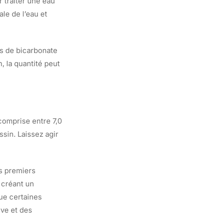
 traiter une eau
ale de l’eau et
s de bicarbonate
, la quantité peut
 comprise entre 7,0
ssin. Laissez agir
s premiers
n créant un
ue certaines
ive et des