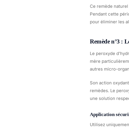
Ce remède naturel 
Pendant cette pério
pour éliminer les 
Remède n°3 : L
Le peroxyde d’hydr
mère particulièreme
autres micro-organ
Son action oxydant
remèdes. Le peroxy
une solution respe
Application sécur
Utilisez uniquemen