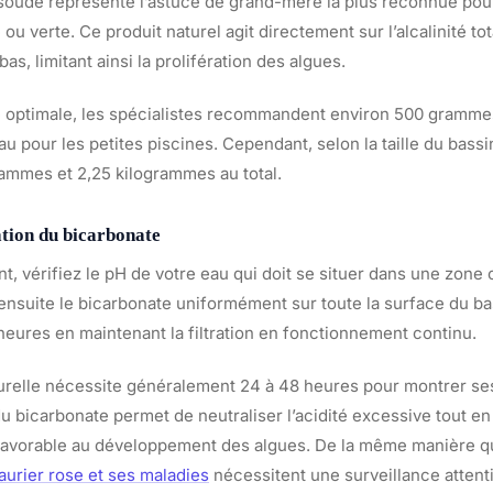
soude représente l’astuce de grand-mère la plus reconnue pour
ou verte. Ce produit naturel agit directement sur l’alcalinité tot
as, limitant ainsi la prolifération des algues.
é optimale, les spécialistes recommandent environ 500 gramme
u pour les petites piscines. Cependant, selon la taille du bassin
rammes et 2,25 kilogrammes au total.
tion du bicarbonate
nt, vérifiez le pH de votre eau qui doit se situer dans une zone
 ensuite le bicarbonate uniformément sur toute la surface du ba
heures en maintenant la filtration en fonctionnement continu.
relle nécessite généralement 24 à 48 heures pour montrer se
 du bicarbonate permet de neutraliser l’acidité excessive tout e
avorable au développement des algues. De la même manière q
laurier rose et ses maladies
nécessitent une surveillance attent