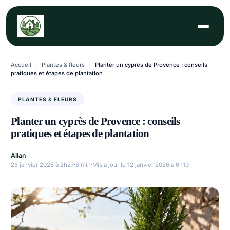
Aller
au
contenu
Accueil
/
Plantes & fleurs
/
Planter un cyprès de Provence : conseils
pratiques et étapes de plantation
PLANTES & FLEURS
Planter un cyprès de Provence : conseils
pratiques et étapes de plantation
Allan
25 janvier 2026 à 2h27
6 min
Mis a jour le 12 janvier 2026 à 6h10