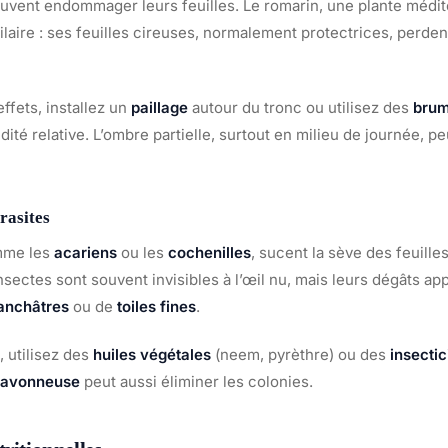
uvent endommager leurs feuilles. Le romarin, une plante médit
ire : ses feuilles cireuses, normalement protectrices, perdent
ffets, installez un
paillage
autour du tronc ou utilisez des
brum
ité relative. L’ombre partielle, surtout en milieu de journée, peu
rasites
mme les
acariens
ou les
cochenilles
, sucent la sève des feuille
sectes sont souvent invisibles à l’œil nu, mais leurs dégâts ap
lanchâtres
ou de
toiles fines
.
 utilisez des
huiles végétales
(neem, pyrèthre) ou des
insectic
 savonneuse
peut aussi éliminer les colonies.