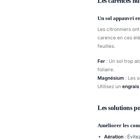
Les carences nut
Un sol appauvri e
Les citronniers on
carence en ces élé
feuilles.
Fer
: Un sol trop al
foliaire.
Magnésium
: Les 
Utilisez un
engrais 
Les solutions po
Améliorer les cond
Aération
: Évite