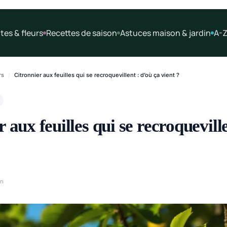
tes & fleurs
Recettes de saison
Astuces maison & jardin
A-Z
rs
/
Citronnier aux feuilles qui se recroquevillent : d’où ça vient ?
 aux feuilles qui se recroquevill
in