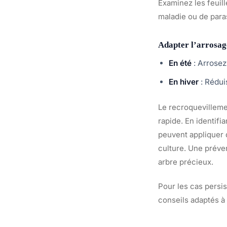
Examinez les feuil
maladie ou de para
Adapter l’arrosage
En été
: Arrose
En hiver
: Rédui
Le recroquevillemen
rapide. En identifi
peuvent appliquer d
culture. Une préven
arbre précieux.
Pour les cas persi
conseils adaptés à 