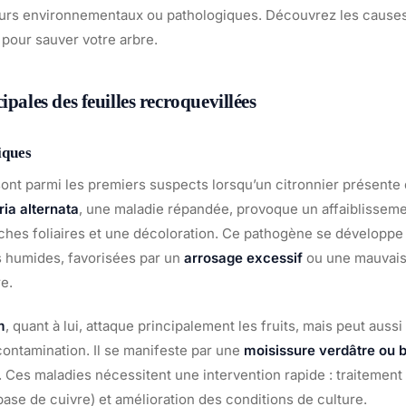
eurs environnementaux ou pathologiques. Découvrez les causes 
 pour sauver votre arbre.
ipales des feuilles recroquevillées
iques
nt parmi les premiers suspects lorsqu’un citronnier présente 
ria alternata
, une maladie répandée, provoque un affaiblisseme
aches foliaires et une décoloration. Ce pathogène se développe
s humides, favorisées par un
arrosage excessif
ou une mauvaise
re.
m
, quant à lui, attaque principalement les fruits, mais peut aussi
contamination. Il se manifeste par une
moisissure verdâtre ou 
 Ces maladies nécessitent une intervention rapide : traitemen
base de cuivre) et amélioration des conditions de culture.