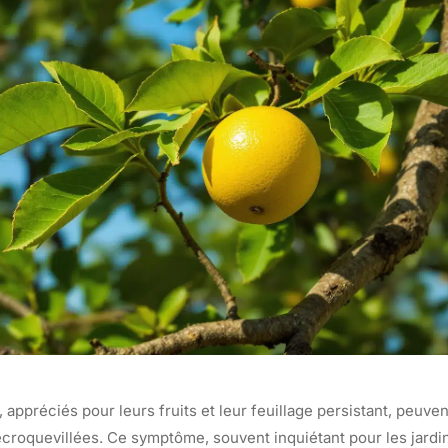
, appréciés pour leurs fruits et leur feuillage persistant, peuve
ecroquevillées. Ce symptôme, souvent inquiétant pour les jardin