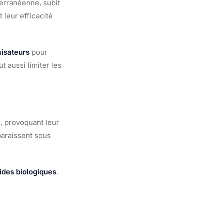
erranéenne, subit
 leur efficacité
isateurs
pour
t aussi limiter les
s, provoquant leur
paraissent sous
ides biologiques
.