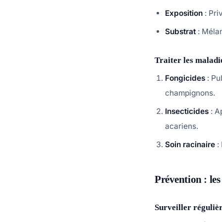
Exposition
: Pri
Substrat
: Mélan
Traiter les maladie
Fongicides
: Pu
champignons.
Insecticides
: A
acariens.
Soin racinaire
:
Prévention : le
Surveiller réguliè