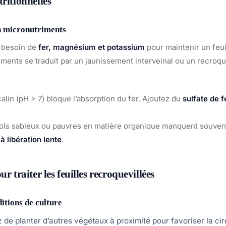
ritionnelles
n micronutriments
t besoin de
fer, magnésium et potassium
pour maintenir un feui
ments se traduit par un jaunissement interveinal ou un recroq
calin (pH > 7) bloque l’absorption du fer. Ajoutez du
sulfate de f
sols sableux ou pauvres en matière organique manquent souvent
à libération lente
.
ur traiter les feuilles recroquevillées
itions de culture
z de planter d’autres végétaux à proximité pour favoriser la circ