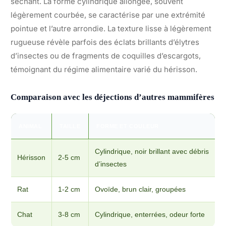
séchant. La forme cylindrique allongée, souvent
légèrement courbée, se caractérise par une extrémité
pointue et l’autre arrondie. La texture lisse à légèrement
rugueuse révèle parfois des éclats brillants d’élytres
d’insectes ou de fragments de coquilles d’escargots,
témoignant du régime alimentaire varié du hérisson.
Comparaison avec les déjections d’autres mammifères
ANIMAL
TAILLE
FORME ET COULEUR
Cylindrique, noir brillant avec débris
Hérisson
2-5 cm
d’insectes
Rat
1-2 cm
Ovoïde, brun clair, groupées
Chat
3-8 cm
Cylindrique, enterrées, odeur forte