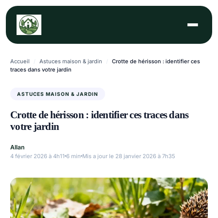
Aller
au
contenu
Accueil
/
Astuces maison & jardin
/
Crotte de hérisson : identifier ces
traces dans votre jardin
ASTUCES MAISON & JARDIN
Crotte de hérisson : identifier ces traces dans
votre jardin
Allan
4 février 2026 à 4h11
6 min
Mis a jour le 28 janvier 2026 à 7h35