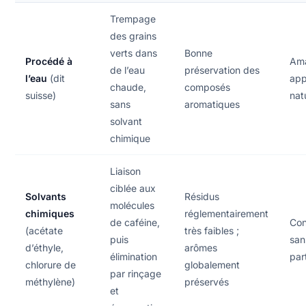
Trempage
des grains
verts dans
Bonne
Procédé à
Ama
de l’eau
préservation des
l’eau
(dit
ap
chaude,
composés
suisse)
nat
sans
aromatiques
solvant
chimique
Liaison
ciblée aux
Solvants
Résidus
molécules
chimiques
réglementairement
de caféine,
Co
(acétate
très faibles ;
puis
san
d’éthyle,
arômes
élimination
par
chlorure de
globalement
par rinçage
méthylène)
préservés
et