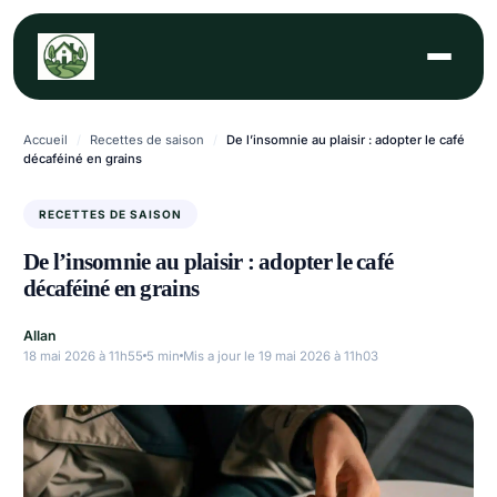
Aller
au
contenu
Accueil
/
Recettes de saison
/
De l’insomnie au plaisir : adopter le café
décaféiné en grains
RECETTES DE SAISON
De l’insomnie au plaisir : adopter le café
décaféiné en grains
Allan
18 mai 2026 à 11h55
5 min
Mis a jour le 19 mai 2026 à 11h03