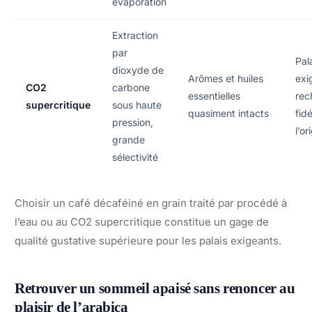
évaporation
Extraction
par
Pal
dioxyde de
Arômes et huiles
exi
CO2
carbone
essentielles
rec
supercritique
sous haute
quasiment intacts
fidé
pression,
l’or
grande
sélectivité
Choisir un café décaféiné en grain traité par procédé à
l’eau ou au CO2 supercritique constitue un gage de
qualité gustative supérieure pour les palais exigeants.
Retrouver un sommeil apaisé sans renoncer au
plaisir de l’arabica