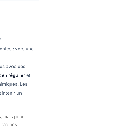
s
rentes : vers une
ces avec des
tien régulier
et
himiques. Les
aintenir un
s, mais pour
x racines