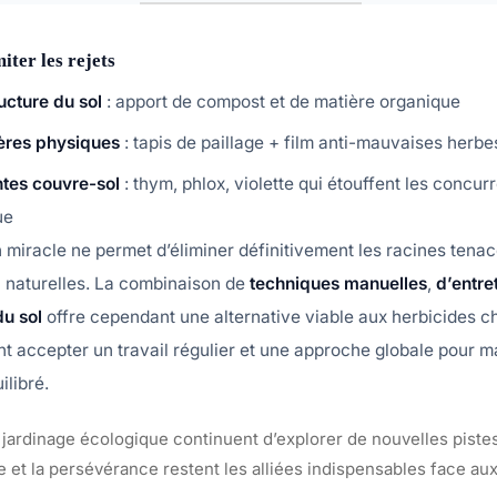
iter les rejets
ucture du sol
: apport de compost et de matière organique
ières physiques
: tapis de paillage + film anti-mauvaises herbe
ntes couvre-sol
: thym, phlox, violette qui étouffent les concur
ue
 miracle ne permet d’éliminer définitivement les racines tena
naturelles. La combinaison de
techniques manuelles
,
d’entre
du sol
offre cependant une alternative viable aux herbicides c
nt accepter un travail régulier et une approche globale pour m
libré.
jardinage écologique continuent d’explorer de nouvelles piste
nce et la persévérance restent les alliées indispensables face au