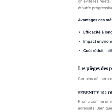
on évite les rejets
étouffe progressiv
Avantages des mé
Efficacité à lon
Impact environ
Coût réduit
: ut
Les pièges des 
Certains désherba
SERENITY 192 OD 
Promu comme une so
agressifs. Bien que