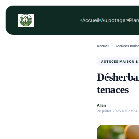
Aller
au
Accueil
Au potager
Plan
contenu
Accueil
/
Astuces maiso
ASTUCES MAISON &
Désherban
tenaces
Allan
26 juillet 2025 à 10h19
4 