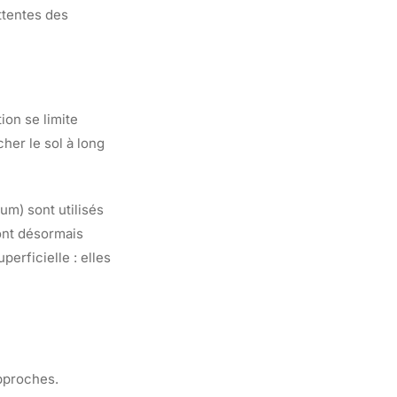
ttentes des
ion se limite
her le sol à long
um) sont utilisés
sont désormais
perficielle : elles
approches.