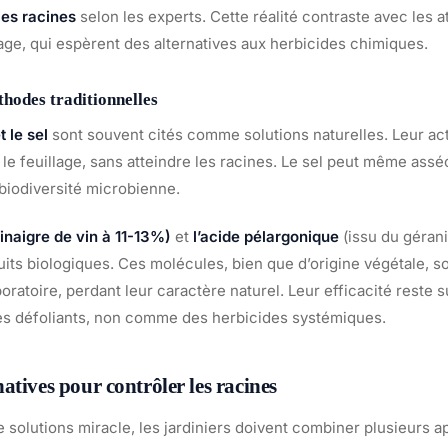
les racines
selon les experts. Cette réalité contraste avec les a
age, qui espèrent des alternatives aux herbicides chimiques.
thodes traditionnelles
t le sel
sont souvent cités comme solutions naturelles. Leur act
le feuillage, sans atteindre les racines. Le sel peut même asséc
 biodiversité microbienne.
inaigre de vin à 11-13%)
et
l’acide pélargonique
(issu du gérani
uits biologiques. Ces molécules, bien que d’origine végétale, 
oratoire, perdant leur caractère naturel. Leur efficacité reste su
s défoliants, non comme des herbicides systémiques.
atives pour contrôler les racines
 solutions miracle, les jardiniers doivent combiner plusieurs 