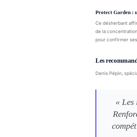
Protect Garden : 
Ce désherbant affir
de la concentratio
pour confirmer ses
Les recommanda
Denis Pépin, spéci
« Les 
Renforc
compéti