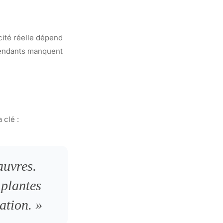
cité réelle dépend
épendants manquent
 clé :
auvres.
 plantes
ation. »