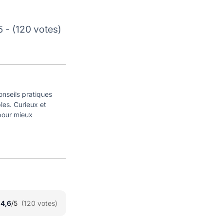
5 - (120 votes)
onseils pratiques
ples. Curieux et
 pour mieux
★
★
4,6
/5
(120 votes)