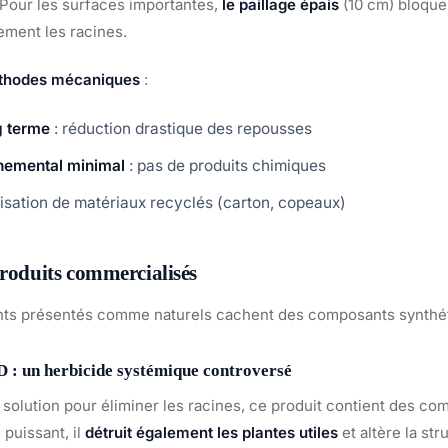
. Pour les surfaces importantes,
le paillage épais
(10 cm) bloque 
ement les racines.
thodes mécaniques
:
g terme
: réduction drastique des repousses
nemental minimal
: pas de produits chimiques
ilisation de matériaux recyclés (carton, copeaux)
produits commercialisés
nts présentés comme naturels cachent des composants synthé
: un herbicide systémique controversé
lution pour éliminer les racines, ce produit contient des c
 puissant, il
détruit également les plantes utiles
et altère la str