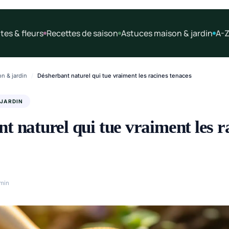
tes & fleurs
Recettes de saison
Astuces maison & jardin
A-Z
n & jardin
/
Désherbant naturel qui tue vraiment les racines tenaces
 JARDIN
t naturel qui tue vraiment les r
min