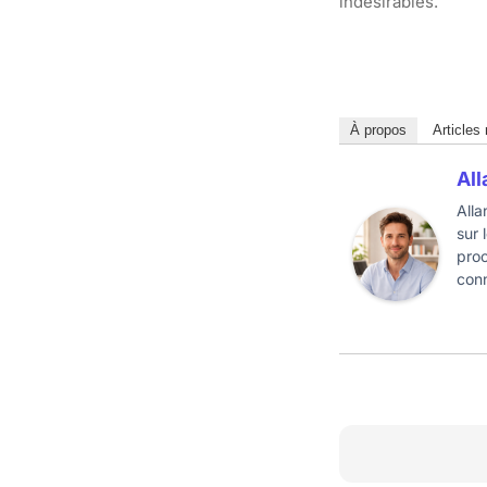
indésirables.
À propos
Articles
All
Alla
sur 
proc
conn