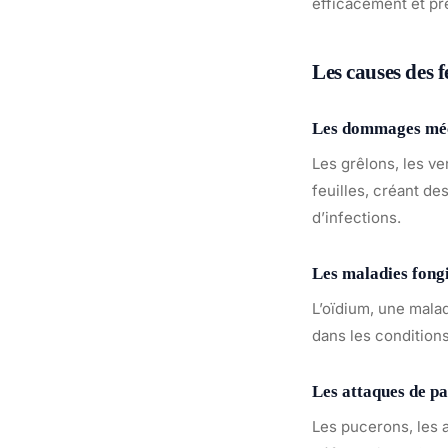
efficacement et pr
Les causes des f
Les dommages méc
Les grêlons, les v
feuilles, créant de
d’infections.
Les maladies fong
L’oïdium, une malad
dans les condition
Les attaques de pa
Les pucerons, les a