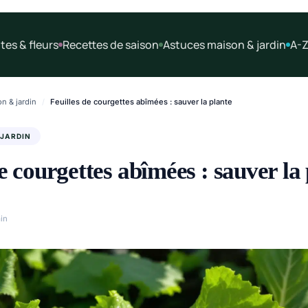
tes & fleurs
Recettes de saison
Astuces maison & jardin
A-Z
n & jardin
/
Feuilles de courgettes abîmées : sauver la plante
 JARDIN
de courgettes abîmées : sauver la
in