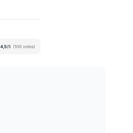
★
★
4,5
/5
(100 votes)