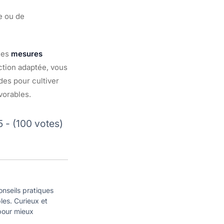
e ou de
des
mesures
ection adaptée, vous
des pour cultiver
vorables.
5 - (100 votes)
onseils pratiques
ples. Curieux et
 pour mieux