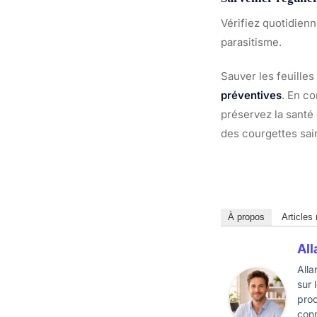
Vérifiez quotidien
parasitisme.
Sauver les feuille
préventives
. En co
préservez la santé
des courgettes sai
À propos
Articles
All
Alla
sur 
proc
conn