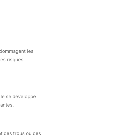
endommagent les
des risques
Elle se développe
lantes.
nt des trous ou des