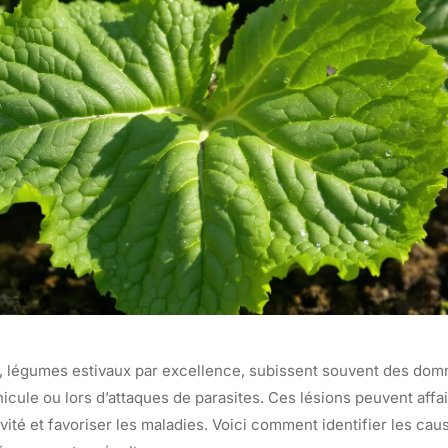
, légumes estivaux par excellence, subissent souvent des dom
icule ou lors d’attaques de parasites. Ces lésions peuvent affaib
vité et favoriser les maladies. Voici comment identifier les caus