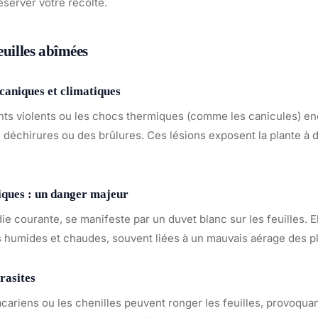
éserver votre récolte.
euilles abîmées
aniques et climatiques
ents violents ou les chocs thermiques (comme les canicules) 
s déchirures ou des brûlures. Ces lésions exposent la plante à 
iques : un danger majeur
ie courante, se manifeste par un duvet blanc sur les feuilles. 
s humides et chaudes, souvent liées à un mauvais aérage des p
rasites
cariens ou les chenilles peuvent ronger les feuilles, provoqua