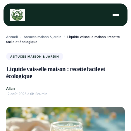
Aller
au
contenu
Accueil
/
Astuces maison & jardin
/
Liquide vaisselle maison : recette
facile et écologique
ASTUCES MAISON & JARDIN
Liquide vaisselle maison : recette facile et
écologique
Allan
12 août 2025 à 9h13
4 min