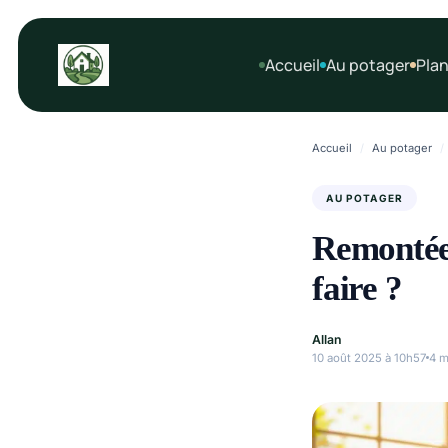
Aller
au
Accueil
Au potager
Plan
contenu
Accueil
/
Au potager
/
AU POTAGER
Remontées
faire ?
Allan
10 août 2025 à 10h57
4 m