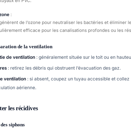
 tuyaux en PVC.
ozone
:
génèrent de l’ozone pour neutraliser les bactéries et éliminer l
ulièrement efficace pour les canalisations profondes ou les r
paration de la ventilation
tie de ventilation
: généralement située sur le toit ou en hauteu
tres
: retirez les débris qui obstruent l’évacuation des gaz.
de ventilation
: si absent, coupez un tuyau accessible et collez
culation aérienne.
ter les récidives
 des siphons