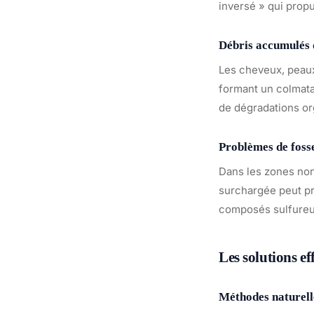
inversé » qui propu
Débris accumulés d
Les cheveux, peaux
formant un colmata
de dégradations org
Problèmes de fosse
Dans les zones non
surchargée peut pr
composés sulfureux
Les solutions ef
Méthodes naturell