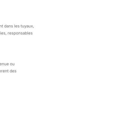
nt dans les tuyaux,
bies, responsables
tenue ou
èrent des