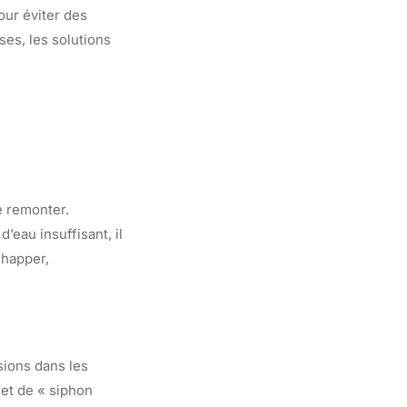
our éviter des
ses, les solutions
e remonter.
’eau insuffisant, il
chapper,
sions dans les
fet de « siphon