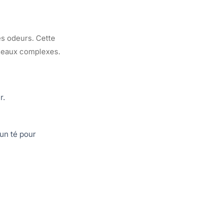
es odeurs. Cette
éseaux complexes.
r.
 un té pour