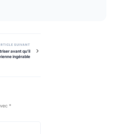
ARTICLE SUIVANT
iser avant qu’il
vienne ingérable
avec
*