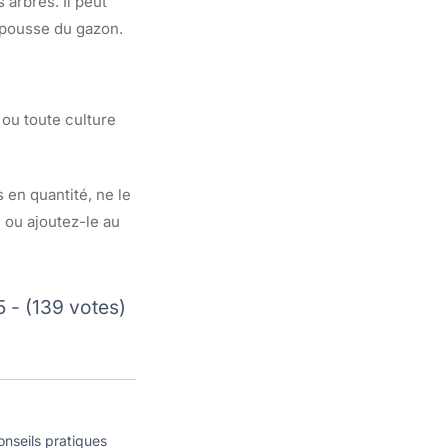
 arbres. Il peut
repousse du gazon.
 ou toute culture
 en quantité, ne le
 ou ajoutez-le au
5 - (139 votes)
onseils pratiques