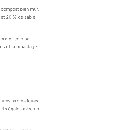
e compost bien mûr.
t et 20 % de sable
sformer en bloc
res et compactage
aniums, aromatiques
arts égales avec un