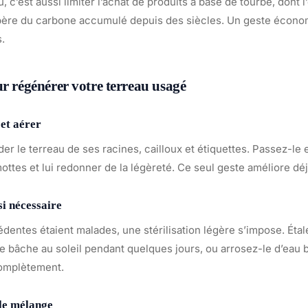
 c’est aussi limiter l’achat de produits à base de tourbe, dont l’
libère du carbone accumulé depuis des siècles. Un geste écono
s.
ur régénérer votre terreau usagé
 et aérer
 le terreau de ses racines, cailloux et étiquettes. Passez-le 
ottes et lui redonner de la légèreté. Ce seul geste améliore déj
si nécessaire
édentes étaient malades, une stérilisation légère s’impose. Étal
e bâche au soleil pendant quelques jours, ou arrosez-le d’eau b
complètement.
 le mélange