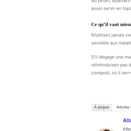
Au jardin, épandez-
aussi servir en top
Ce qu’il vaut mieu
N’utilisez jamais c
sensible aux maladi
S’il dégage une mau
réintroduisez pas d
compost, où il ser
À propos
Articles
All
Alla