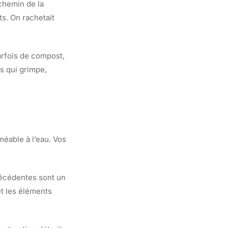
chemin de la
ts. On rachetait
arfois de compost,
cs qui grimpe,
méable à l’eau. Vos
récédentes sont un
et les éléments