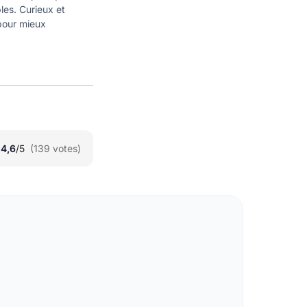
ples. Curieux et
 pour mieux
★
★
4,6
/5
(139 votes)