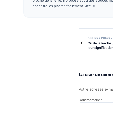
proche de la terre, il propose aussi des astuces 
connaître les plantes facilement. 🌿🌸🥕
Navigatio
ARTICLE PRECE
Cri de la vache 
leur significatio
de
l’article
Laisser un com
Votre adresse e-ma
Commentaire
*