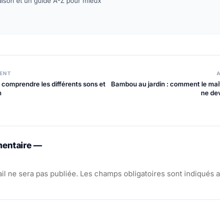
maison et un guide A-Z pour mieux
n
DENT
: comprendre les différents sons et
Bambou au jardin : comment le maîtr
n
ne de
mentaire —
il ne sera pas publiée.
Les champs obligatoires sont indiqués 