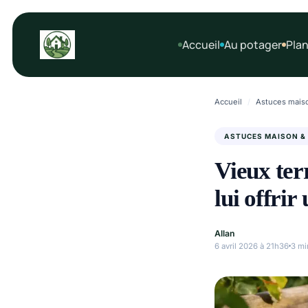
Aller
au
Accueil
Au potager
Plan
contenu
Accueil
/
Astuces maiso
ASTUCES MAISON &
Vieux ter
lui offrir
Allan
6 avril 2026 à 21h36
3 mi