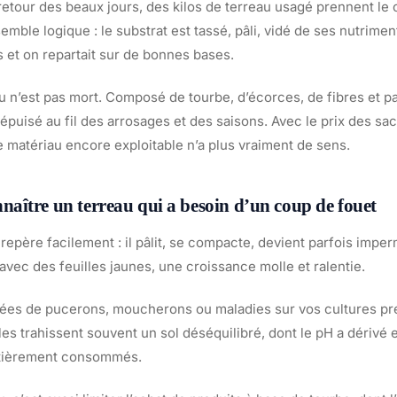
etour des beaux jours, des kilos de terreau usagé prennent le 
emble logique : le substrat est tassé, pâli, vidé de ses nutrimen
 et on repartait sur de bonnes bases.
au n’est pas mort. Composé de tourbe, d’écorces, de fibres et p
 épuisé au fil des arrosages et des saisons. Avec le prix des sa
e matériau encore exploitable n’a plus vraiment de sens.
ître un terreau qui a besoin d’un coup de fouet
repère facilement : il pâlit, se compacte, devient parfois imper
avec des feuilles jaunes, une croissance molle et ralentie.
tées de pucerons, moucherons ou maladies sur vos cultures p
Elles trahissent souvent un sol déséquilibré, dont le pH a dérivé 
entièrement consommés.