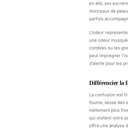
en été, ses excrém
morceaux de peaux.
parfois accompagné
L’odeur représente
une odeur musquée 
combles ou les gren
peut imprégner l’is
d’alerte pour les pr
Différencier la
La confusion est fr
fouine, laisse des 
nettement plus fine
qui visitent votre p
offre une analyse d