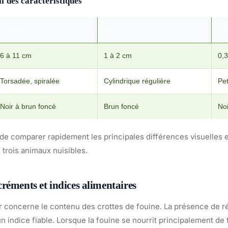
f des caractéristiques
FOUINE
RAT
SO
6 à 11 cm
1 à 2 cm
0,3
Torsadée, spiralée
Cylindrique régulière
Pet
Noir à brun foncé
Brun foncé
Noi
de comparer rapidement les principales différences visuelles e
trois animaux nuisibles.
réments et indices alimentaires
ur concerne le contenu des crottes de fouine. La présence de r
un indice fiable. Lorsque la fouine se nourrit principalement de