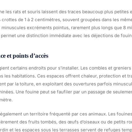
les rats et souris laissent des traces beaucoup plus petites e
s crottes de 1 à 2 centimètres, souvent groupées dans les mêm
 minuscules excréments pointus, rarement plus longs que 8 mil
e permet une distinction immédiate avec les déjections de fouin
ce et points d’accès
gient certains endroits pour s’installer. Les combles et grenier
ns les habitations. Ces espaces offrent chaleur, protection et tra
 par la toiture, en exploitant des ouvertures parfois minuscul
inées. Une fouine peut se faufiler par un passage de seulemen
mètre.
 également un territoire fréquenté par ces animaux. Les fouine
lièrement des fruits tombés, des œufs d’oiseaux ou de petits ro
jardin et les espaces sous les terrasses servent de refuges temp