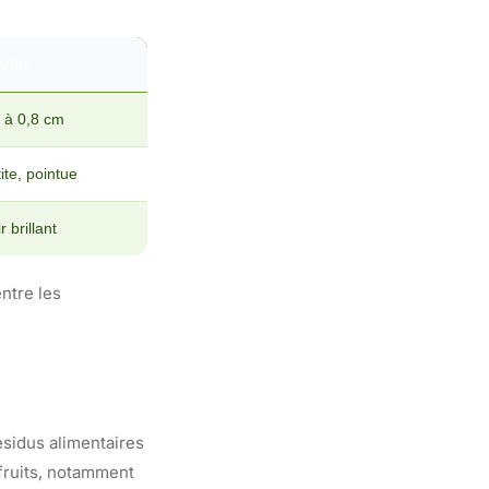
URIS
 à 0,8 cm
ite, pointue
r brillant
ntre les
ésidus alimentaires
 fruits, notamment