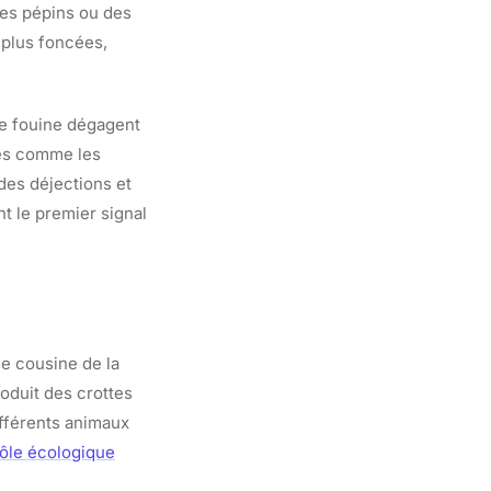
des pépins ou des
 plus foncées,
de fouine dégagent
ées comme les
des déjections et
nt le premier signal
he cousine de la
roduit des crottes
différents animaux
rôle écologique