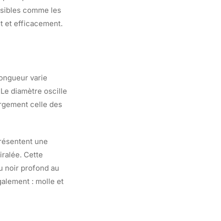
uisibles comme les
t et efficacement.
ongueur varie
Le diamètre oscille
argement celle des
présentent une
iralée. Cette
u noir profond au
galement : molle et