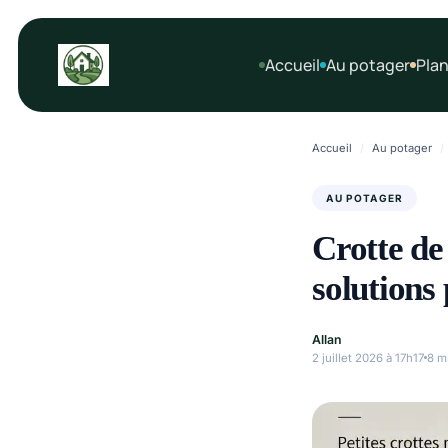
Aller
au
Accueil
Au potager
Plan
contenu
Accueil
/
Au potager
/
AU POTAGER
Crotte de 
solutions
Allan
2 juillet 2026 à 17h17
8 m