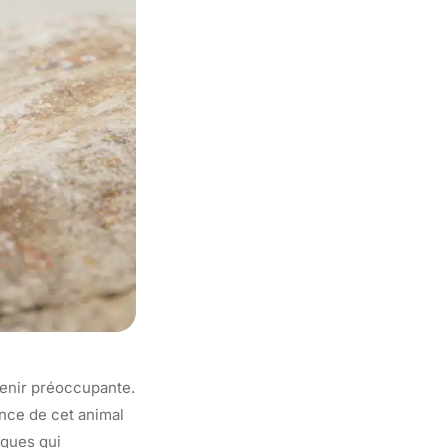
venir préoccupante.
ence de cet animal
iques qui