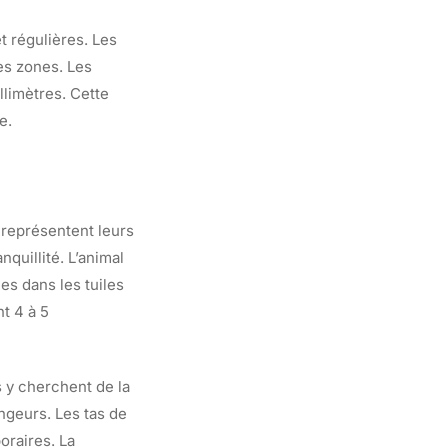
t régulières. Les
es zones. Les
limètres. Cette
e.
s représentent leurs
nquillité. L’animal
es dans les tuiles
t 4 à 5
s y cherchent de la
ngeurs. Les tas de
oraires. La