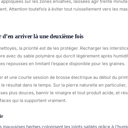
e, appliquées sur les zones envahies, laissées agir trente minute
. Attention toutefois à éviter tout ruissellement vers les mas
d’en arriver là une deuxième fois
 nettoyés, la priorité est de les protéger. Recharger les intersti
re avec du sable polymère qui durcit légèrement après humidifi
es repousses en limitant l’espace disponible pour les graines.
er et une courte session de brosse électrique au début du prin
 le résultat dans le temps. Sur la pierre naturelle en particulier
sses plus douces, bannir le vinaigre et tout produit acide, et ré
aces qui la supportent vraiment.
ir
 mauvaises herbes colonisent les joints sablés grâce à l’humid