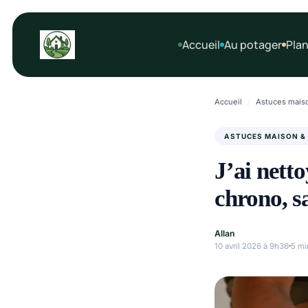
Aller
au
Accueil
Au potager
Plan
contenu
Accueil
/
Astuces maiso
ASTUCES MAISON &
J’ai netto
chrono, s
Allan
10 avril 2026 à 9h36
5 mi