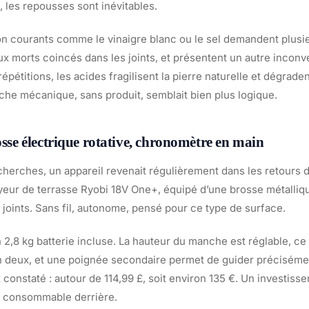
 les repousses sont inévitables.
 courants comme le vinaigre blanc ou le sel demandent plusie
ux morts coincés dans les joints, et présentent un autre incon
répétitions, les acides fragilisent la pierre naturelle et dégraden
e mécanique, sans produit, semblait bien plus logique.
osse électrique rotative, chronomètre en main
herches, un appareil revenait régulièrement dans les retours d
oyeur de terrasse Ryobi 18V One+, équipé d’une brosse métalliq
joints. Sans fil, autonome, pensé pour ce type de surface.
n 2,8 kg batterie incluse. La hauteur du manche est réglable, ce 
en deux, et une poignée secondaire permet de guider préciséme
ix constaté : autour de 114,99 £, soit environ 135 €. Un investiss
t consommable derrière.