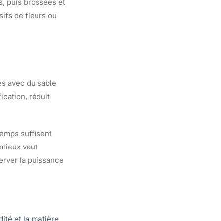
s, puis brossées et
sifs de fleurs ou
ces avec du sable
cation, réduit
temps suffisent
, mieux vaut
server la puissance
ité et la matière