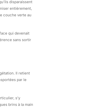
u’ils disparaissent
oniser entièrement,
ine couche verte au
rface qui devenait
férence sans sortir
étation. Il retient
nsportées par le
iculier, s’y
ques brins à la main