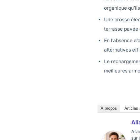
organique qu’ils
Une brosse élec
terrasse pavée 
En l’absence d’o
alternatives eff
Le rechargement
meilleures arme
À propos
Articles
All
Alla
sur 