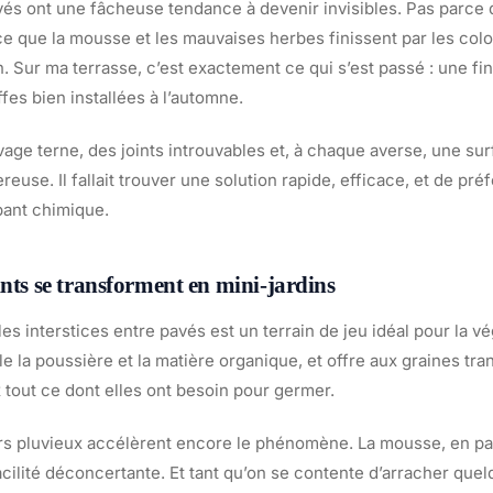
vés ont une fâcheuse tendance à devenir invisibles. Pas parce q
ce que la mousse et les mauvaises herbes finissent par les col
. Sur ma terrasse, c’est exactement ce qui s’est passé : une f
fes bien installées à l’automne.
vage terne, des joints introuvables et, à chaque averse, une su
use. Il fallait trouver une solution rapide, efficace, et de pré
bant chimique.
ints se transforment en mini-jardins
les interstices entre pavés est un terrain de jeu idéal pour la vég
e la poussière et la matière organique, et offre aux graines tra
 tout ce dont elles ont besoin pour germer.
ers pluvieux accélèrent encore le phénomène. La mousse, en part
acilité déconcertante. Et tant qu’on se contente d’arracher quel