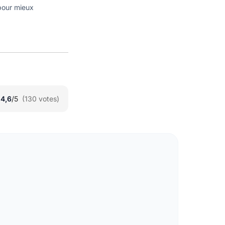
 pour mieux
★
★
4,6
/5
(130 votes)