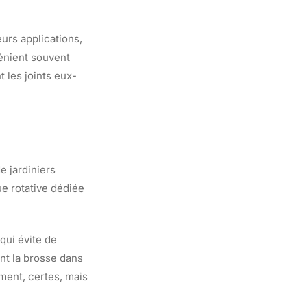
urs applications,
vénient souvent
t les joints eux-
e jardiniers
ue rotative dédiée
qui évite de
nt la brosse dans
ement, certes, mais