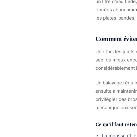
un litre d’eau tièd
rincées abondamment
les plates-bandes.
Comment éviter 
Une fois les joints
sec, ou mieux enco
considérablement l
Un balayage réguli
ensuite à maintenir
privilégier des bro
mécanique aux surf
Ce qu’il faut reten
La mousse et les