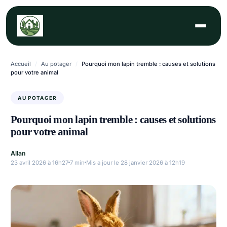
Aller
au
contenu
Accueil
/
Au potager
/
Pourquoi mon lapin tremble : causes et solutions
pour votre animal
AU POTAGER
Pourquoi mon lapin tremble : causes et solutions
pour votre animal
Allan
23 avril 2026 à 16h27
7 min
Mis a jour le 28 janvier 2026 à 12h19