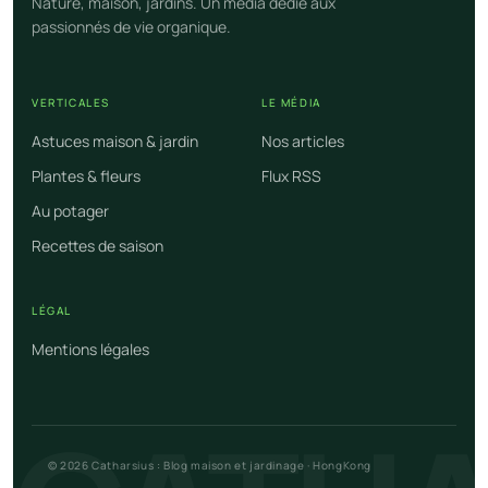
Nature, maison, jardins. Un média dédié aux
passionnés de vie organique.
VERTICALES
LE MÉDIA
Astuces maison & jardin
Nos articles
Plantes & fleurs
Flux RSS
Au potager
Recettes de saison
LÉGAL
Mentions légales
© 2026 Catharsius : Blog maison et jardinage · HongKong